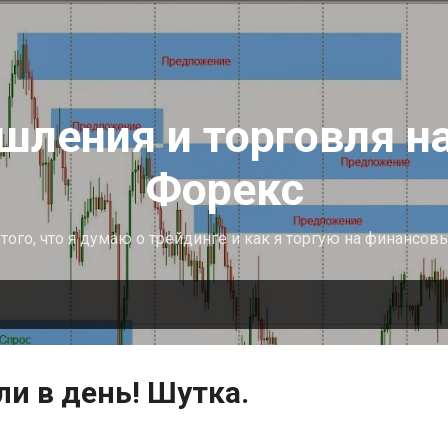
К основному контенту
ления и торговля н
Форекс
того, что я думаю о трейдинге и как я торгую на финансов
и в день! Шутка.