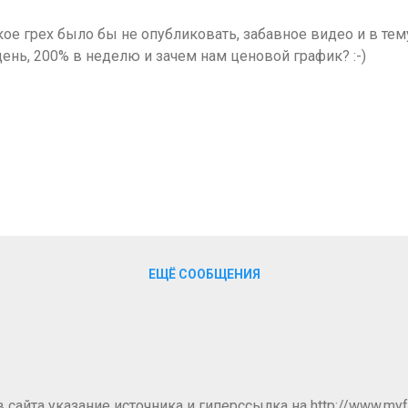
кое грех было бы не опубликовать, забавное видео и в тем
день, 200% в неделю и зачем нам ценовой график? :-)
ЕЩЁ СООБЩЕНИЯ
айта указание источника и гиперссылка на http://www.myfo