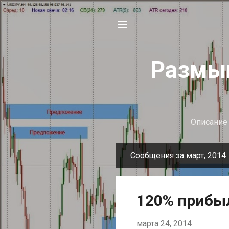
Размыш
Описание 
Сообщения за март, 2014
С
о
о
120% прибыл
б
щ
марта 24, 2014