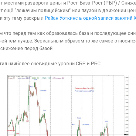
т местами разворота цены и Рост-База-Рост (РБР) / Сни
ют ещё “лежачим полицейским” или паузой в движении цен
и эту тему раскрыл
Райан Уоткинс в одной записи занятий 
ем что перед тем как образовалась база и последующее сн
ей тем лучше. Зеркальным образом то же самое относится
снижение перед базой.
етил наиболее очевидные уровни СБР и РБС: