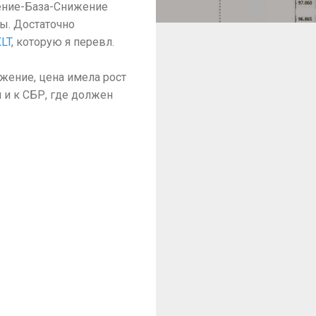
жение-База-Снижение
ы. Достаточно
XLT
, которую я перевл.
ижение, цена имела рост
 и к СБР, где должен