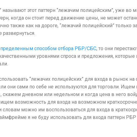
” называют этот паттерн “лежачим полицейским”, уже во м
ттерн, когда он стоит перед движение цены, не может остан
очно также как на дороге, “лежачий полицейский” только 
е развернуться.
определенным способом отбора РБР/СБС
, то они переста
я качественными уровнями спроса и предложения, которые
вли.
спользовать “лежачих полицейских” для входа в рынок на
ли они сами по себе не используются для торговли. Ищем
, скажем дневном или недельном и когда цена в него войд
ищем возможность для входа на возможном краткосрочно
и словам можно им воспользоваться для входа в краткос
аймфрейме я не буду использовать для входа паттерн РБР