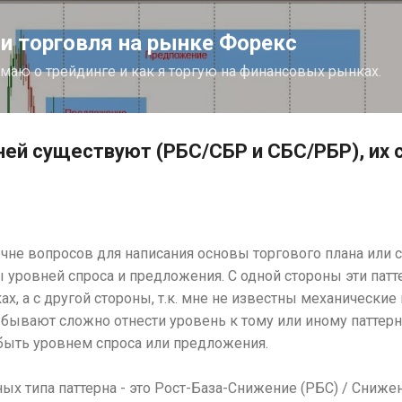
К основному контенту
 торговля на рынке Форекс
думаю о трейдинге и как я торгую на финансовых рынках.
ней существуют (РБС/СБР и СБС/РБР), их 
не вопросов для написания основы торгового плана или ст
 уровней спроса и предложения. С одной стороны эти патт
ах, а с другой стороны, т.к. мне не известны механические
 бывают сложно отнести уровень к тому или иному паттер
быть уровнем спроса или предложения.
х типа паттерна - это Рост-База-Снижение (РБС) / Снижен