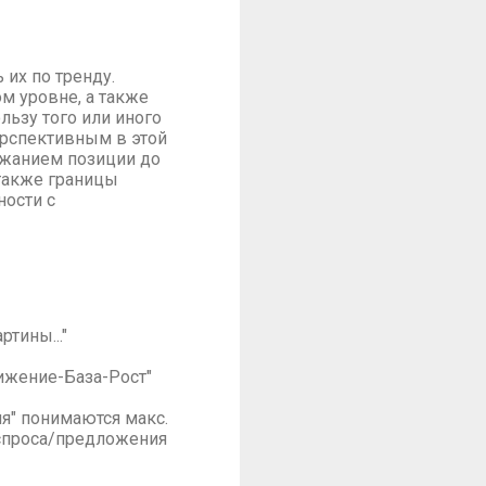
их по тренду.
м уровне, а также
льзу того или иного
ерспективным в этой
жанием позиции до
 также границы
ости с
тины..."
нижение-База-Рост"
ия" понимаются макс.
я спроса/предложения