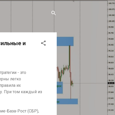
сильные и
ратегии - это
ерны легко
 правила их
ну. При том каждый из
ие-База-Рост (СБР),