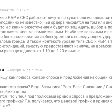
тября 2015 г. в 14:11
ые РБР и СБС работают ничуть не хуже если использовать 
подлинно неизвестно, чьи ордера находятся на том или ино
кто и с каким ожесточением будет их защищать, выбор в по
ставляется весьма сомнительным. Наиболее логичным и п
ло бы использование любых уровней с последующим удер
лома тренда. В таком контексте уровни типа СБС и РБР, а
онсолидаций, зачастую предоставляют наилучшие возможн
 риск/доходность от 1:10 до 1:20 и выше.
га
17 ноября 2015 г. в 19:36
 ищу как полюса кривой спроса и предложения на общей кар
начает эта фраза? Ведь базы типа "Рост-База-Снижение / С
акс/мин цены.
ется, что у тебя под "полюсами кривой спроса и предложен
ого графика? Т.е. получается, что ценовой график и крива
то же?