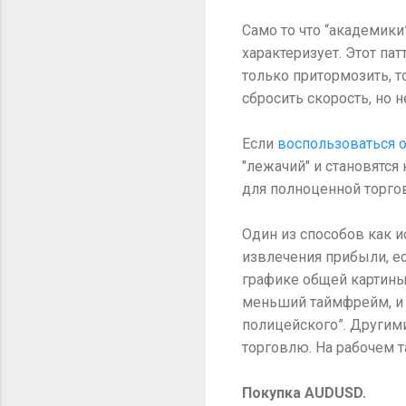
Само то что “академики
характеризует. Этот па
только притормозить, т
сбросить скорость, но н
Если
воспользоваться 
"лежачий" и становятс
для полноценной торго
Один из способов как и
извлечения прибыли, ес
графике общей картины
меньший таймфрейм, и 
полицейского”. Другим
торговлю. На рабочем т
Покупка AUDUSD.