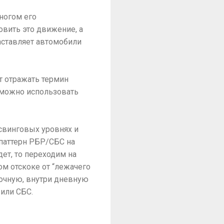
ногом его
овить это движение, а
заставляет автомобили
ют отражать термин
 можно использовать
 свинговых уровнях и
 паттерн РБР/СБС на
ет, то переходим на
м отскоке от “лежачего
рочную, внутри дневную
 или СБС.