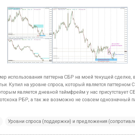
ер использования паттерна СБР на моей текущей сделке, в
ьи. Купил на уровне спроса, который является паттерном 
оторым является дневной таймфрейм у нас присутствует СБР
отскока РБР, а так же возможно не совсем однозначный па
Уровни спроса (поддержки) и предложения (сопротивл