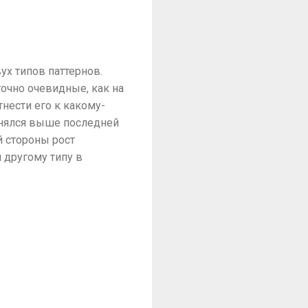
ух типов паттернов.
точно очевидные, как на
тнести его к какому-
однялся выше последней
й стороны рост
и другому типу в