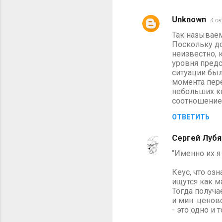
Unknown
4 ок
К
Так называем
о
Поскольку до
м
неизвестно, 
уровня пред
м
ситуации бы
е
момента пере
небольших к
н
соотношением
т
ОТВЕТИТЬ
а
р
Сергей Лубя
и
"Именно их я
и
Кеус, что оз
ищутся как м
Тогда получа
и мин. ценов
- это одно и 