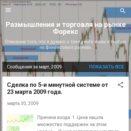
К основному контенту
Размышления и торговля на рынке
Форекс
Описание того, что я думаю о трейдинге и как я торгую
на финансовых рынках.
Сообщения за март, 2009
ПОКАЗАТЬ ВСЕ
С
о
Сделка по 5-и минутной системе от
о
23 марта 2009 года.
б
щ
марта 30, 2009
е
Причина входа: 1. Цена нашла
н
множество поддержек на этом
и