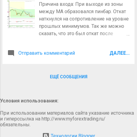
Причина входа: При выходе из зоны
смысл не ждать большого движения,
между МА образовался пинбар. Откат
а брать по чуть-чуть, в данном случае
наткнулся на сопротивление на уровне
надо было взять 15 пипс. Так же стоит
прошлых минимумов. Так же можно
взять на вооружение 3 более высоких
сказать, что это был откат после
минимума у свечей, когда они
пробития треугольника. Процесс:
выходят из зоны.
После движения на 10 пипс
Отправить комментарий
ДАЛЕЕ...
передвинул стоп лосс в
безубыточность. Вывод: Цена выбила
стоп лосс. Надо было брать 10 пипс. Но
ЕЩЁ СООБЩЕНИЯ
я этого не сделал, так как надеялся на
большее движение из-за красной
свечи без хвостов. Но этого не
случилось из-за того, что цена была
Условия использования:
рядом с ценовым уровнем 1.26000 и
При использовании материалов сайта указание источника
была высокая вероятность, что она не
и гиперссылка на http://www.myforextrading.ru/
пойдет дальше. Я этот уровень
обязательны.
просмотрел. В будущем не стоит
Технологии Blogger
забывать про большие числа.