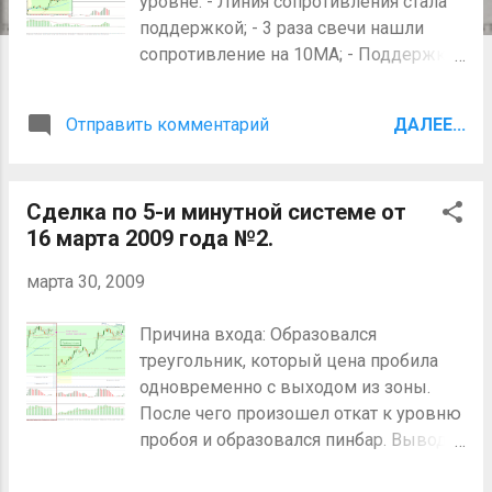
уровне. - Линия сопротивления стала
я
поддержкой; - 3 раза свечи нашли
сопротивление на 10МА; - Поддержка
на уровне 1.3700; - Поддержка на
уровне прошлого максимума; -
Отправить комментарий
ДАЛЕЕ...
Поддержка на уровне линии тренда. 2.
Был пинбар и доджи с хвостами вниз.
3. Сигнальная свеча была сильной. 4.
Сделка по 5-и минутной системе от
Этот откат был вторым. Второй и
16 марта 2009 года №2.
третий откаты считаются наилучшими.
5. Индикатор MACD дал сигнал
марта 30, 2009
продолжения тренда (TC). 6. Индикатор
SMAngle разрешил торговлю. Вывод:
Причина входа: Образовался
Затрудняюсь сказать, в чем была моя
треугольник, который цена пробила
ошибка. Возможно, у 50 SMA был не
одновременно с выходом из зоны.
достаточный угол? Как знать… Пока
После чего произошел откат к уровню
склонен считать что это был просто
пробоя и образовался пинбар. Вывод:
один из тех ложных сигналов, которые
Риск к вознаграждению 1:1. Несмотря
дают любые системы. Разместил