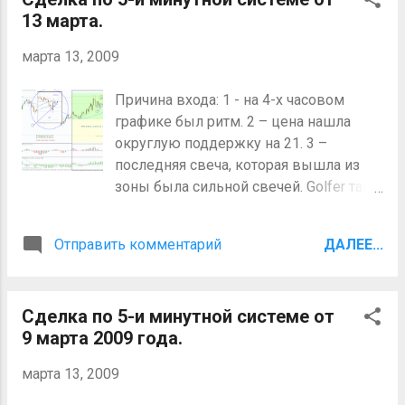
13 марта.
надо было закрыться с минимальным
убытком. Пожалуй, стоит к сильной
марта 13, 2009
свечи искать дополнительное
подтверждение. Так же быть
Причина входа: 1 - на 4-х часовом
внимательней к спреду когда цена не
графике был ритм. 2 – цена нашла
сильно двигается.
округлую поддержку на 21. 3 –
последняя свеча, которая вышла из
зоны была сильной свечей. Golfer так
же сказал что там было 3 более
высоких минимума. Процесс: Взял 6
Отправить комментарий
ДАЛЕЕ...
пипс прибыли, после того как на
уровне прошлого максимума
образовался пинбар. Вывод: В
Сделка по 5-и минутной системе от
принципе всё прошло удачно, но если
9 марта 2009 года.
бы я входил 2 лотами, то первый
закрыл бы на 15 пипсах, а второй мог
марта 13, 2009
бы дотянуть до 40 пипс. Возможно
если играешь одним лотом, то имеет