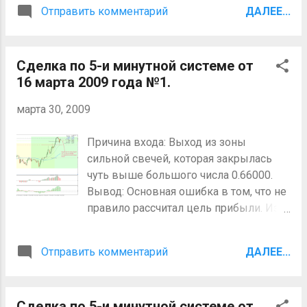
на треугольник и пинбар сделка была
описание сделки на форуме FF,
Отправить комментарий
ДАЛЕЕ...
рискованная т.к. цена уже сделала
надеюсь на комментарий от Golfer.
движение в 150 пунктов, а это
Был комментарий от bshadroo,
означает, что в любой момент она
причина убытка в том что на часовом
Сделка по 5-и минутной системе от
может развернуться. Не
графике была консолидация. Я купил у
16 марта 2009 года №1.
рекомендуется торговать, когда
верхней границы консолидации где
движение было более 100 пунктов.
цена развернулась и пошла вниз.
марта 30, 2009
Поэтому я не стал ждать большего
движения и взял прибыль так быстро,
Причина входа: Выход из зоны
как только смог.
сильной свечей, которая закрылась
чуть выше большого числа 0.66000.
Вывод: Основная ошибка в том, что не
правило рассчитал цель прибыли. Из-
за спреда цена открытия оказалась
почти в том месте, где я мог
Отправить комментарий
ДАЛЕЕ...
передвинуть стоп в безубыточность.
После того как цена долгое время
находилась почти на одном уровне и
Сделка по 5-и минутной системе от
не превысила прошлого максимума,