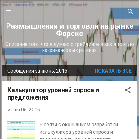
К основному контенту
Размышления и торговля на рынке
Форекс
Описание того, что я думаю о трейдинге и как я торгую
на финансовых рынках.
Сообщения за июнь, 2016
ПОКАЗАТЬ ВСЕ
С
о
Калькулятор уровней спроса и
о
предложения
б
щ
июня 06, 2016
е
В связи с окончанием разработки
н
калькулятора уровней спроса и
и