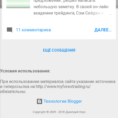
предложения , решил написать
я
небольшую заметку. В своей он-лайн
академии трейдинга, Сэм Сейден и
другие академики в самом начале
обучения дают своим студентам
11 комментариев
ДАЛЕЕ...
таблицу Excel, которая помогает им
рассчитывать качество уровней
спроса и предложения. Эту таблицу
ЕЩЁ СООБЩЕНИЯ
можно скачать в специальном
разделе сайта с переводами статей
академиков. Балльная система расчета
качества уровней, помогает любому
Условия использования:
начинающему трейдеру начать
При использовании материалов сайта указание источника
обращать внимание на важные вещи и
и гиперссылка на http://www.myforextrading.ru/
при выборе уровней сосредоточиться
обязательны.
на них. Подсчет баллов - это не
Технологии Blogger
самоцель, а инструмент, позволяющий
выработать определенные навыки
Copyright © 2009 - 2018 Дмитрий Кеус
для трейдинга. Усилителям