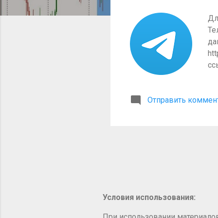
е
н
Дл
и
Те
я
да
ht
сс
ув
Отправить коммен
Условия использования:
При использовании материалов с