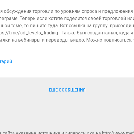
я обсуждения торговли по уровням спроса и предложения 
леграме. Теперь если хотите поделится своей торговлей ил
нной теме, то пишите туда. Вот ссылка на группу, присоеди
tps://t.me/sd_levels_trading Также был создан канал, куда 
ылки на вебинары и переводы видео. Можно подписаться, 
едомления. https://t.me/sd_levels
тарий
ЕЩЁ СООБЩЕНИЯ
айта указание источника и гиперссылка на http://www.myfo