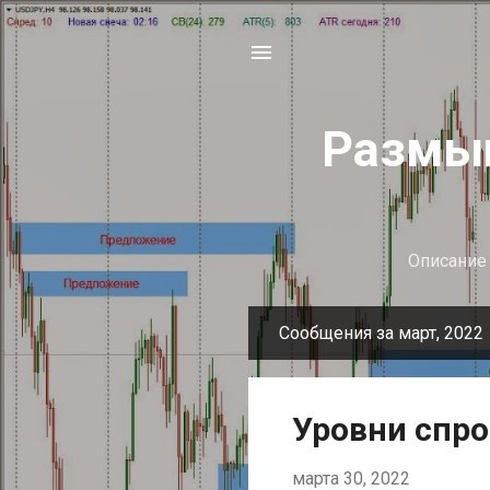
Размыш
Описание 
Сообщения за март, 2022
С
о
о
Уровни спро
б
щ
марта 30, 2022