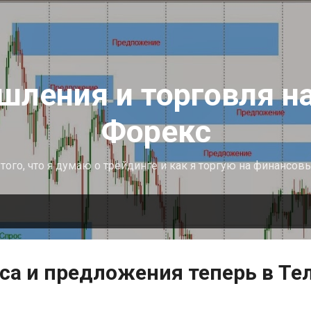
К основному контенту
ления и торговля н
Форекс
того, что я думаю о трейдинге и как я торгую на финансов
са и предложения теперь в Те