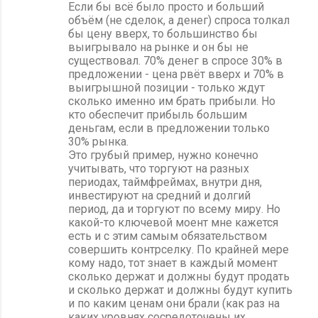
Если бы всё было просто и больший
объём (не сделок, а денег) спроса толкал
бы цену вверх, то большинство бы
выигрывало на рынке и он бы не
существовал. 70% денег в спросе 30% в
предложении - цена рвёт вверх и 70% в
выигрышной позиции - только ждут
сколько именно им брать прибыли. Но
кто обеспечит прибыль большим
деньгам, если в предложении только
30% рынка.
Это грубый пример, нужно конечно
учитывать, что торгуют на разных
периодах, таймфреймах, внутри дня,
инвестируют на средний и долгий
период, да и торгуют по всему миру. Но
какой-то ключевой моент мне кажется
есть и с этим самым обязательством
совершить контрселку. По крайней мере
кому надо, тот знает в каждый момент
сколько держат и должны будут продать
и сколько держат и должны будут купить
и по каким ценам они брали (как раз на
каких уровнях сосредоточены их