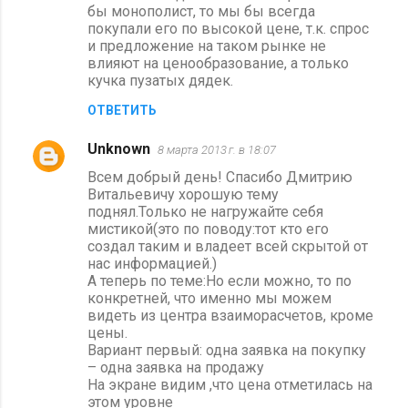
бы монополист, то мы бы всегда
покупали его по высокой цене, т.к. спрос
и предложение на таком рынке не
влияют на ценообразование, а только
кучка пузатых дядек.
ОТВЕТИТЬ
Unknown
8 марта 2013 г. в 18:07
Всем добрый день! Спасибо Дмитрию
Витальевичу хорошую тему
поднял.Только не нагружайте себя
мистикой(это по поводу:тот кто его
создал таким и владеет всей скрытой от
нас информацией.)
А теперь по теме:Но если можно, то по
конкретней, что именно мы можем
видеть из центра взаиморасчетов, кроме
цены.
Вариант первый: одна заявка на покупку
– одна заявка на продажу
На экране видим ,что цена отметилась на
этом уровне