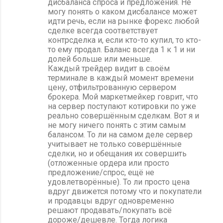
дисбаланса спроса и предложения. Не
м
могу понять о каком дисбалансе может
идти речь, если на рынке форекс любой
м
сделке всегда соответствует
е
контрсделка и, если кто-то купил, то кто-
то ему продал. Баланс всегда 1 к 1 и ни
н
долей больше или меньше.
т
Каждый трейдер видит в своём
терминале в каждый момент времени
а
цену, отфильтрованную сервером
р
брокера. Мой маркетмейкер говрит, что
на сервер поступают котировки по уже
и
реально совершённым сделкам. Вот я и
и
не могу ничего понять с этим самым
балансом. То ли на самом деле сервер
учитывает не только совершённые
сделки, но и обещания их совершить
(отложенные ордера или просто
предложение/спрос, ещё не
удовлетворённые). То ли просто цена
вдруг движется потому что и покупатели
и продавцы вдруг одновременно
решают продавать/покупать всё
дороже/дешевле. Тогда логика