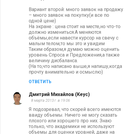
Вариант второй: много заявок на продажу
– много заявок на покупку(и все по
одной цене)
На экране : цена стоит на месте,но что-то
должно измениться.А меняются
объёмы,если навести курсор на свечу с
малым телом,то мы это и увидим
Таким образом,я думаю можно оценить
уровень Спроса и Предложения,а также
величину дисбаланса.
(На то,что написано выше,я напишу,когда
прочту внимательно и осмыслю)
ОТВЕТИТЬ
Дмитрий Михайлов (Кеус)
8 марта 2013 г. в 19:06
Я подозревал, что скорей всего имеются
ввиду объемы. Ничего не могу сказать
плохого или хорошего про них. Знаю
только, что академики не используют
объемы для оценки уровней, даже на