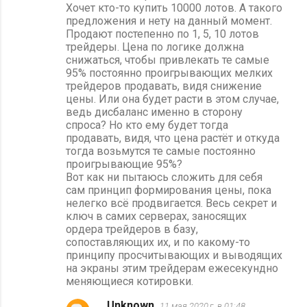
Хочет кто-то купить 10000 лотов. А такого
предложения и нету на данный момент.
Продают постепенно по 1, 5, 10 лотов
трейдеры. Цена по логике должна
снижаться, чтобы привлекать те самые
95% постоянно проигрывающих мелких
трейдеров продавать, видя снижение
цены. Или она будет расти в этом случае,
ведь дисбаланс именно в сторону
спроса? Но кто ему будет тогда
продавать, видя, что цена растёт и откуда
тогда возьмутся те самые постоянно
проигрывающие 95%?
Вот как ни пытаюсь сложить для себя
сам принцип формирования цены, пока
нелегко всё продвигается. Весь секрет и
ключ в самих серверах, заносящих
ордера трейдеров в базу,
сопоставляющих их, и по какому-то
принципу просчитывающих и выводящих
на экраны этим трейдерам ежесекундно
меняющиеся котировки.
Unknown
11 мая 2020 г. в 01:48