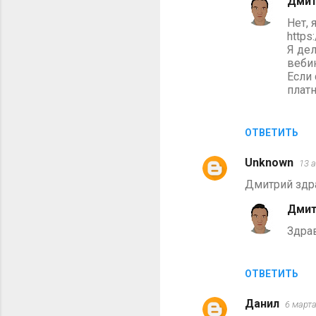
Дмит
м
Нет, 
е
https
н
Я дел
вебин
т
Если 
а
платн
р
и
ОТВЕТИТЬ
и
Unknown
13 а
Дмитрий здра
Дмит
Здрав
ОТВЕТИТЬ
Данил
6 марта