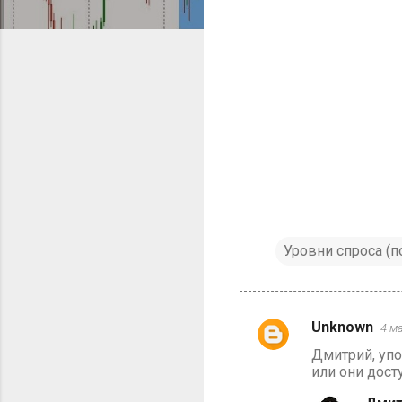
Уровни спроса (
Unknown
4 ма
К
Дмитрий, упо
о
или они дост
м