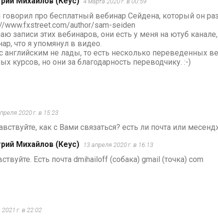
рий Михайлов (Кеус)
4 марта 2020 г. в 00:59
я говорил про бесплатный вебинар Сейдена, который он ра
://www.fxstreet.com/author/sam-seiden
аю записи этих вебинаров, они есть у меня на ютуб канале,
ар, что я упомянул в видео.
с английским не лады, то есть несколько переведенных ве
ых курсов, но они за благодарность переводчику. :-)
преля 2020 г. в 15:23
вствуйте, как с Вами связаться? есть ли почта или месенд
рий Михайлов (Кеус)
13 апреля 2020 г. в 16:13
ствуйте. Есть почта dmihailoff (собака) gmail (точка) com
 2021 г. в 22:02