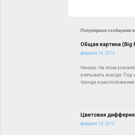
О
т
п
р
Популярные сообщения из
а
в
Общая картина (Big P
и
т
февраля 16, 2013
ь
к
Начало. На этом усилит
о
м
учитывать всегда. Под
м
тренда и расположение
е
фрейму на котором буд
н
Например, если входы 
т
а
рассматриваться 60 ми
р
входа будет выполнятьс
и
Цветовая дифференц
Если для входа выбирае
й
февраля 13, 2013
графике и т.д. Но в лю
дневной тайм фрейм ре