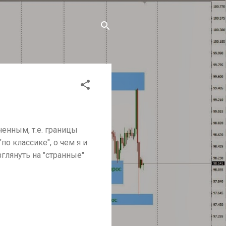
енным, т.е. границы
о классике", о чем я и
глянуть на "странные"