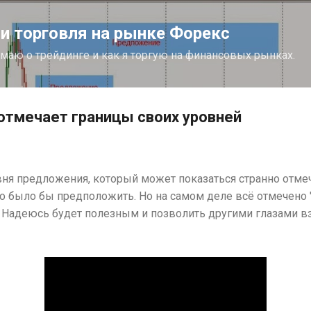
К основному контенту
 торговля на рынке Форекс
думаю о трейдинге и как я торгую на финансовых рынках.
отмечает границы своих уровней
вня предложения, который может показаться странно отмеч
о было бы предположить. Но на самом деле всё отмечено "п
 Надеюсь будет полезным и позволить другими глазами вз