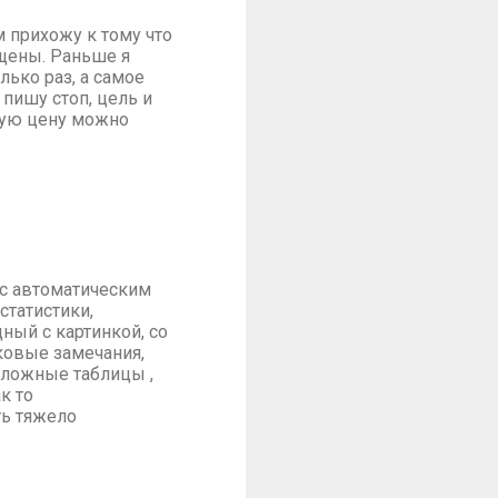
м прихожу к тому что
щены. Раньше я
олько раз, а самое
 пишу стоп, цель и
чную цену можно
 с автоматическим
статистики,
ный с картинкой, со
ковые замечания,
сложные таблицы ,
к то
ть тяжело