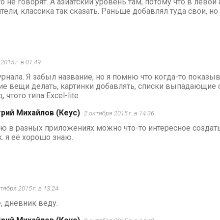
о не говорят. А азиатский уровень там, потому что в лево
тели, классика так сказать. Раньше добавлял туда свои, но
2015 г. в 01:49
рнала. Я забыл название, но я помню что когда-то показы
ие вещи делать, картинки добавлять, списки выпадающие 
 чтото типа Excel-lite.
рий Михайлов (Кеус)
2 октября 2015 г. в 14:36
ю в разных приложениях можно что-то интересное создать
.к. я её хорошо знаю.
тября 2015 г. в 13:24
, дневник веду.