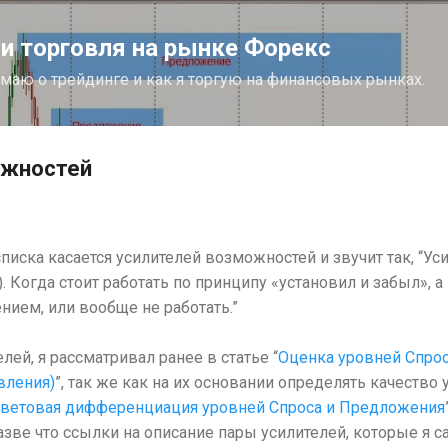
К основному контенту
 торговля на рынке Форекс
думаю о трейдинге и как я торгую на финансовых рынках.
ожностей
иска касается усилителей возможностей и звучит так, “Ус
. Когда стоит работать по принципу «установил и забыл», а
нием, или вообще не работать.”
елей, я рассматривал ранее в статье “
Оценка уровней Спрос
вления)
”, так же как на их основании определять качество
ветовая дифференциация уровней Спроса и Предложения
разве что ссылки на описание пары усилителей, которые я са