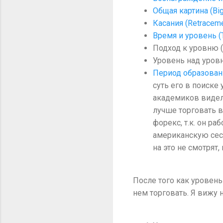
Общая картина (Big
Касания (Retracem
Время и уровень (
Подход к уровню (
Уровень над уровн
Период образован
суть его в поиске
академиков видел 
лучше торговать в
форекс, т.к. он ра
американскую сесс
на это не смотрят
После того как уровень
нем торговать. Я вижу 