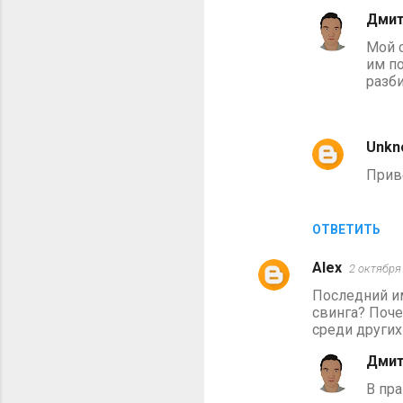
м
Дмит
м
Мой 
им по
е
разби
н
т
а
Unkn
р
Прив
и
и
ОТВЕТИТЬ
Alex
2 октября 
Последний им
свинга? Поче
среди других
Дмит
В пра