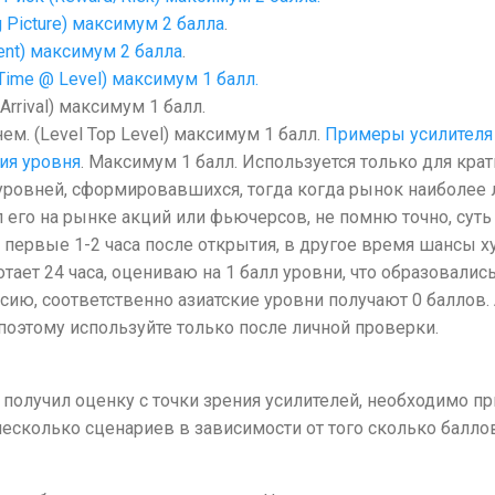
 Picture) максимум 2 балла
.
ent) максимум 2 балла
.
Time @ Level) максимум 1 балл.
Arrival) максимум 1 балл.
ем. (Level Top Level) максимум 1 балл.
Примеры усилителя
ия уровня
. Максимум 1 балл. Используется только для кра
 уровней, сформировавшихся, тогда когда рынок наиболее
его на рынке акций или фьючерсов, не помню точно, суть 
 первые 1-2 часа после открытия, в другое время шансы х
ботает 24 часа, оцениваю на 1 балл уровни, что образовали
ию, соответственно азиатские уровни получают 0 баллов.
, поэтому используйте только после личной проверки.
 получил оценку с точки зрения усилителей, необходимо п
несколько сценариев в зависимости от того сколько балло