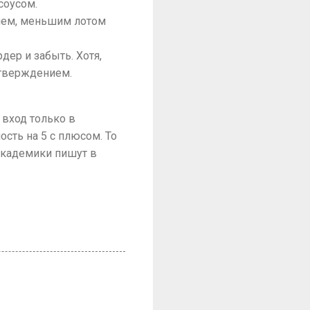
соусом.
ием, меньшим лотом
ер и забыть. Хотя,
дтверждением.
к вход только в
ость на 5 с плюсом. То
 академики пишут в