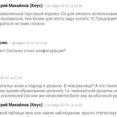
рий Михайлов (Кеус)
1 октября 2015 г. в 20:38
самописный торговый журнал. Он для личного использовани
льзоваться, тем более для этого надо купить 1С:Предприят
раться не зная сложно.
own
1 декабря 2015 г. в 19:26
ет! Сколько стоит конфигурация?
2015 г. в 01:44
пульс вниз и подход к уровню. В чем разница? А что тако
му время образование уровней, т.е. неазиатский уровень н
 усилителей (за нее же начисляется балл как за обычный у
рий Михайлов (Кеус)
2 октября 2015 г. в 14:33
вой таблице мои кое-какие наблюдения, просто статистику