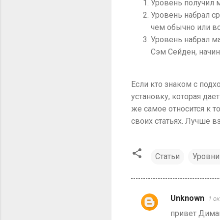
Уровень получил м
Уровень набрал с
чем обычно или в
Уровень набрал ма
Сэм Сейден, начи
Если кто знаком с под
установку, которая дает
же самое относится к т
своих статьях. Лучше в
Статьи
Уровни
Unknown
1 ок
К
привет Диман
о