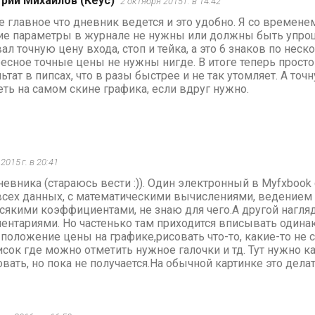
рий Михайлов (Кеус)
2 октября 2015 г. в 14:42
 главное что дневник ведется и это удобно. Я со времене
ие параметры в журнале не нужны или должны быть упро
ал точную цену входа, стоп и тейка, а это 6 знаков по неск
есное точные цены не нужны нигде. В итоге теперь просто
ьтат в пипсах, что в разы быстрее и не так утомляет. А то
ть на самом скине графика, если вдруг нужно.
2015 г. в 20:41
невника (стараюсь вести :)). Один электронный в Myfxbook
сех данных, с математическими вычислениями, ведением 
сякими коэффициентами, не знаю для чего.А другой нагляд
нтариями. Но частенько там приходится вписывать одина
положение цены на графике,рисовать что-то, какие-то не 
исок где можно отметить нужное галочки и тд. Тут нужно ка
вать, но пока не получается.На обычной картинке это дела