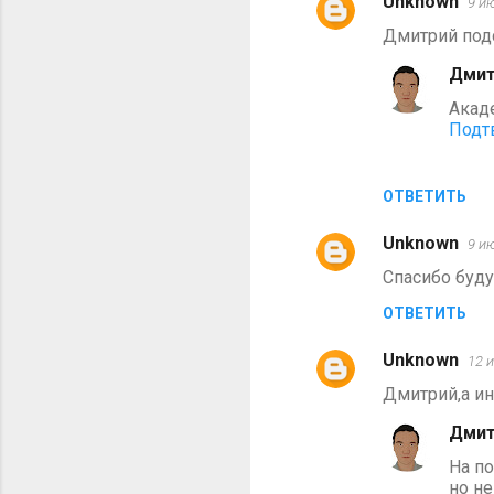
Unknown
9 ию
Дмитрий под
Дмит
Акад
Подт
ОТВЕТИТЬ
Unknown
9 ию
Спасибо буду
ОТВЕТИТЬ
Unknown
12 и
Дмитрий,а ин
Дмит
На по
но не