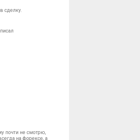
в сделку.
описал
му почти не смотрю,
сегда на форексе, а