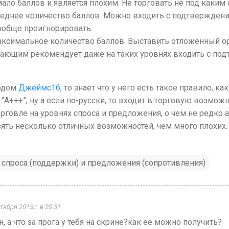
ало баллов и является плохим. Не торговать не под каким 
реднее количество баллов. Можно входить с подтвержден
ообще проигнорировать.
ксимальное количество баллов. Выставить отложенный орд
нающим рекомендует даже на таких уровнях входить с по
ходом
Джеймс16
, то знает что у него есть такое правило, ка
 “А+++”, ну а если по-русски, то входит в торговую возможн
орговле на уровнях спроса и предложения, о чем не редко
зять несколько отличных возможностей, чем много плохих.
 спроса (поддержки) и предложения (сопротивления)
тября 2015 г. в 20:31
, а что за прога у тебя на скрине?как ее можно получить?