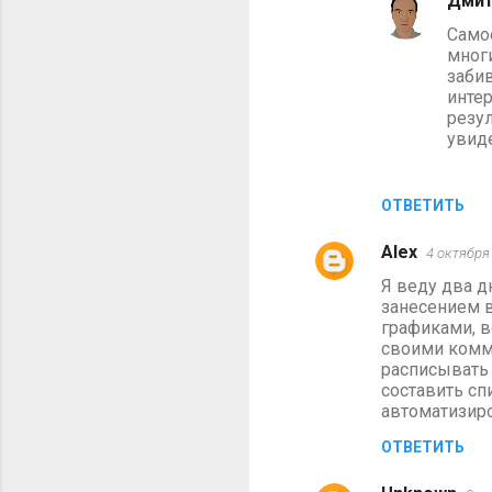
Дмит
Самое
мног
забив
интер
резул
увиде
ОТВЕТИТЬ
Alex
4 октября 
Я веду два д
занесением в
графиками, в
своими комме
расписывать 
составить сп
автоматизиро
ОТВЕТИТЬ