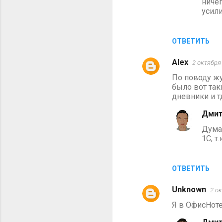
ничег
усили
ОТВЕТИТЬ
Alex
2 октября 
По поводу жу
было вот так
дневники и тд,
Дмит
Дума
1С, т
ОТВЕТИТЬ
Unknown
2 ок
Я в ОфисНоте